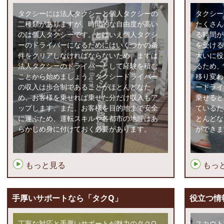
タクシーには法人タクシーと個人タクシーの
タクシー
二種類がありますが、時間的な自由度が高い
たくさん
のは個人タクシーです。とはいえ個人タクシ
る時間が
ーのドライバーになるためにはいくつかの条
を受ける
件をクリアしなければならないため、まずは
大いに役
法人タクシーのドライバーとして経験を積む
るため、
ことから始めましょう。タクシードライバー
移り変わ
の収入は歩合制であることがほとんどなた
ードライ
め、お客様を乗せれば乗せた分だけ収入もア
乗せると
ップします。また、お客様を目的地まで安全
ているた
に運ぶため、運転スキルや各都市の地理はあ
とんどな
らかじめ身に付けておく必要があります。
ができま
もっと見る
もっ
手厚いサポートなら「タクQ」
役立つ情
丁寧な対応と手厚いサポートが魅力のタクQ
スカウト