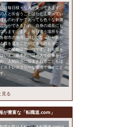
には毎日様々な人が乗ってきます。
の人と出会うことはたとえ乗ってい
ほんのわずかであっても色々な刺激
ことができるため、自身の成長にも
立ちます。また、毎日違う場所を走
各都市の地理に詳しくなったり街が
る様を見ることができるのもタクシ
バーの醍醐味の一つです。お客様を
はいえ、基本的には一人で仕事をし
め、人間関係に悩まされることもほ
くストレスフリーな環境で働くこと
す。
と見る
報が豊富な「転職道.com」
制度を取り入れている転職道.comは