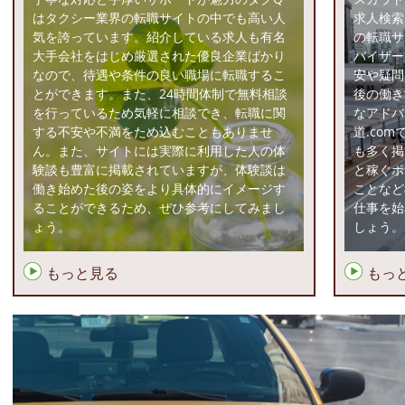
はタクシー業界の転職サイトの中でも高い人
求人検索
気を誇っています。紹介している求人も有名
の転職サ
大手会社をはじめ厳選された優良企業ばかり
バイザー
なので、待遇や条件の良い職場に転職するこ
安や疑問
とができます。また、24時間体制で無料相談
後の働き
を行っているため気軽に相談でき、転職に関
なアドバ
する不安や不満をため込むこともありませ
道.co
ん。また、サイトには実際に利用した人の体
も多く掲
験談も豊富に掲載されていますが、体験談は
と稼ぐポ
働き始めた後の姿をより具体的にイメージす
ことなど
ることができるため、ぜひ参考にしてみまし
仕事を始
ょう。
しょう。
もっと見る
もっ