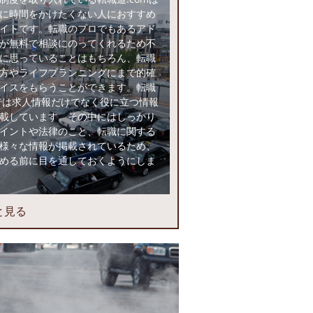
に時間をかけたくない人におすすめ
イトです。転職のプロでもあるアド
が無料で相談にのってくれるため不
に思っていることはもちろん、転職
方やライフプランニングにまで的確
イスをもらうことができます。転職
mでは求人情報だけでなく役に立つ情報
載しています。その中にはしっかり
イントや法律のこと、転職に関する
様々な情報が掲載されているため、
める前に目を通しておくようにしま
と見る