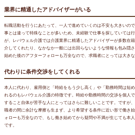
業界に精通したアドバイザーがいる
転職活動を行うにあたって、一人で進めていくのは不安も大きいので
事とは違って特殊なことが多いため、未経験で仕事を探していては行
が、レバウェル介護では介護業界に精通したアドバイザーが多数在籍
介してくれたり、なかなか一般には出回らないような情報も包み隠さ
始めた後のアフターフォローも万全なので、求職者にとっては大きな
代わりに条件交渉をしてくれる
本人に代わり、雇用側と「時給をもう少し高く」や「勤務時間は短め
れるのもレバウェル介護の特徴です。時給や勤務時間の交渉を個人で
すること自体が苦手な人にとってはさらに難しいことです。ですが、
職者の間に余計な摩擦も生まず、より希望する条件に近い形で働き始
ォローも万全なので、もし働き始めてから疑問や不満が生じても本人
です。