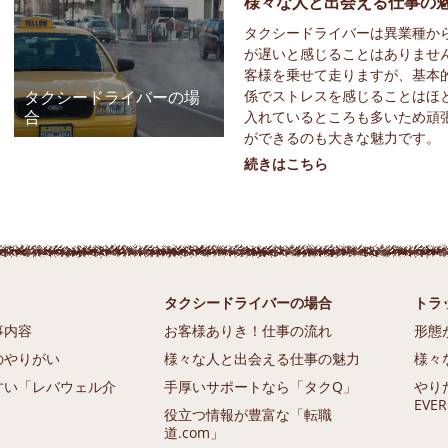
様々な人と出会える仕事の
タクシードライバーは異業種か
が遅いと感じることはありませ
客様を乗せて走りますが、基本
タクシードライバーの場
係でストレスを感じることはほ
合
入れているところも多いため頑
ができるのも大きな魅力です。
続きはこちら
タクシードライバーの場合
トラ
事内容
お客様ありき！仕事の流れ
形態
のやりがい
様々な人と出会える仕事の魅力
様々
すい「レバウェル介
手厚いサポートなら「タクQ」
やり
EVE
役立つ情報が豊富な「転職
道.com」